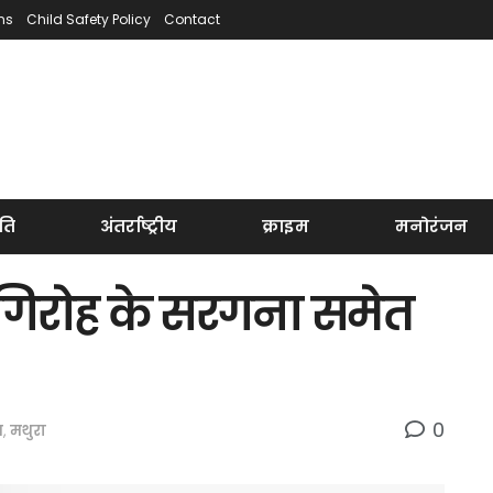
ns
Child Safety Policy
Contact
ति
अंतर्राष्ट्रीय
क्राइम
मनोरंजन
 गिरोह के सरगना समेत
0
म
,
मथुरा