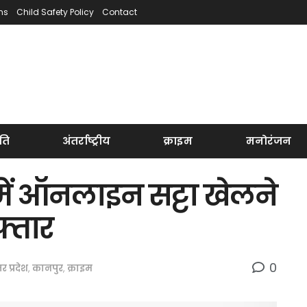
ns
Child Safety Policy
Contact
ति
अंतर्राष्ट्रीय
क्राइम
मनोरंजन
में ऑनलाइन सट्टा खेलने
फ्तार
0
तर प्रदेश
,
कानपुर
,
क्राइम