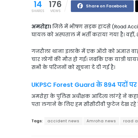
14
176
Share on Facebook
SHARES
VIEWS
अमरोहा।
जिले में भीषण सड़क हादसे (Road Acci
घायल को अस्पताल में भर्ती कराया गया है। वहीं, श
गजरौला थाना इलाके में एक ऑटो को अज्ञात वाहन 
चार लोगों की मौत हो गई। जबकि एक यात्री घायल 
सभी के परिजनों को सूचना दे दी गई है।
UKPSC Forest Guard के 894 पदों पर
अमरोहा के पुलिस अधीक्षक आदित्य लांग्हे ने कह
पता लगाने के लिए हम सीसीटीवी फुटेज देख रहे है
Tags:
accident news
Amroha news
road a