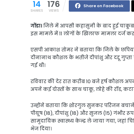
14
176
Share on Facebook
SHARES
VIEWS
गोंडा।
जिले में आपसी कहासुनी के बाद हुई चाकूबा
इस मामले में 11 लोगों के खिलाफ मामला दर्ज कर
एसपी आकाश तोमर ने बताया कि जिले के छपिया थ
दीनानाथ कौशल के भतीजे दीपांशु और दद्दू गुप्
गई थी।
रविवार की देर रात करीब 10 बजे हर्ष कौशल अपने घर
अपने कई दोस्तों के साथ चाकू, लोहे की रॉड, क
उन्होंने बताया कि शोरगुल सुनकर परिजन बचाने के लि
पीयूष (18), दीपांशु (18) और सुजल (15) गंभीर 
सामुदायिक स्वास्थ्य केन्द्र ले जाया गया, जहा
भेज दिया।