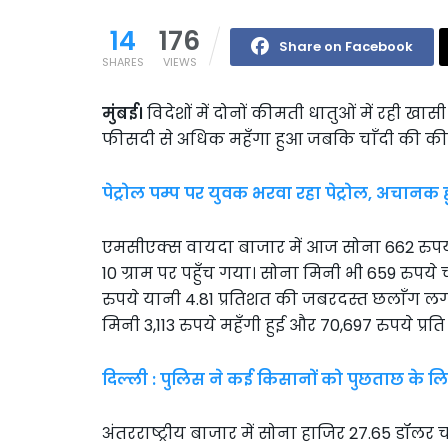
14
176
Share on Facebook
SHARES
VIEWS
मुंबई।
विदेशों में दोनों कीमती धातुओं में रही खा
फीसदी से अधिक महँगा हुआ जबकि चाँदी की कीम
पेट्रोल पम्प पर युवक भरवा रहा पेट्रोल, अचानक
एमसीएक्स वायदा बाजार में आज सोना 662 रुपये य
10 ग्राम पर पहुँच गया। सोना मिनी भी 659 रुपये च
रुपये यानी 4.81 प्रतिशत की जबरदस्त छलाँग लगा
मिनी 3,113 रुपये महँगी हुई और 70,697 रुपये प्र
दिल्ली : पुलिस ने कई किसानों को पुछताछ के ल
अंतरराष्ट्रीय बाजार में सोना हाजिर 27.65 डॉलर 