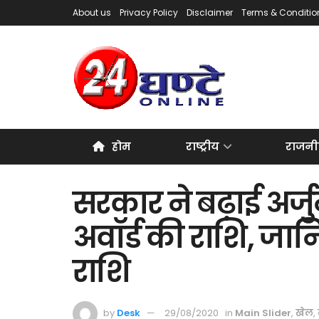
About us
Privacy Policy
Disclaimer
Terms & Conditio
होम
राष्ट्रीय
राजनी
सरकार ने बढ़ाई अर्ज
अवॉर्ड की राशि, जान
राशि
by
Desk
29/08/2020
in
Main Slider
,
खेल
,