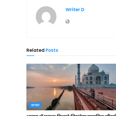
Writer D
Related
Posts
आगरा