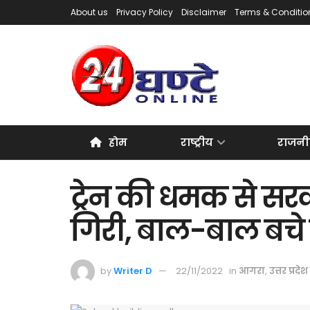
About us
Privacy Policy
Disclaimer
Terms & Conditio
होम
राष्ट्रीय
राजनी
ट्रेन की धमक से सर
गिरी, बाल-बाल बचे छ
by
Writer D
22/11/2022
in
आगरा
,
उत्तर प्रदेश