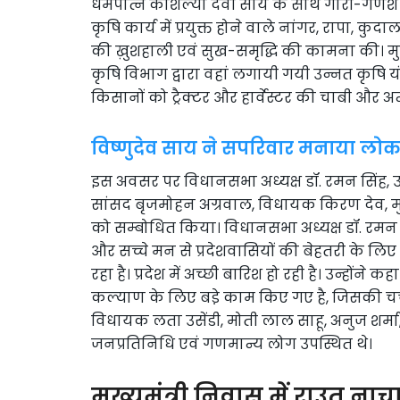
धर्मपत्नि कौशल्या देवी साय के साथ गौरी-गणेश
कृषि कार्य में प्रयुक्त होने वाले नांगर, रापा, कु
की ख़ुशहाली एवं सुख-समृद्धि की कामना की। मु
कृषि विभाग द्वारा वहां लगायी गयी उन्नत कृषि 
किसानों को ट्रैक्टर और हार्वेस्टर की चाबी और 
विष्णुदेव साय ने सपरिवार मनाया लोकपर
इस अवसर पर विधानसभा अध्यक्ष डॉ. रमन सिंह, उप म
सांसद बृजमोहन अग्रवाल, विधायक किरण देव, मुख्य
को सम्बोधित किया। विधानसभा अध्यक्ष डॉ. रमन सिंह
और सच्चे मन से प्रदेशवासियों की बेहतरी के लिए
रहा है। प्रदेश में अच्छी बारिश हो रही है। उन्होंने क
कल्याण के लिए बडे़ काम किए गए है, जिसकी चर्चा प
विधायक लता उसेंडी, मोती लाल साहू, अनुज शर्मा,
जनप्रतिनिधि एवं गणमान्य लोग उपस्थित थे।
मुख्यमंत्री निवास में राउत नाच