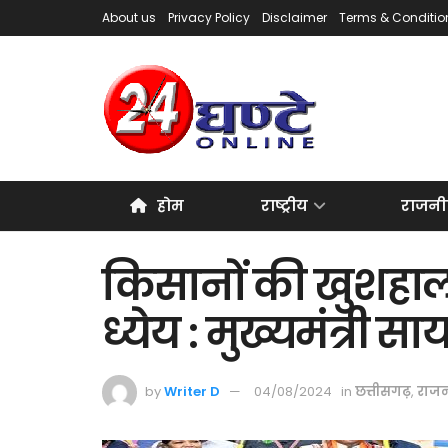
About us
Privacy Policy
Disclaimer
Terms & Conditio
होम
राष्ट्रीय
राजनी
किसानों की खुशहाल
ध्येय : मुख्यमंत्री सा
by
Writer D
04/08/2024
in
छत्तीसगढ़
,
राजन