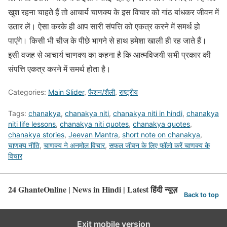
खुश रहना चाहते हैं तो आचार्य चाणक्य के इस विचार को गांठ बांधकर जीवन में
उतार लें। ऐसा करके ही आप सारी संपत्ति को एकत्र करने में समर्थ हो
पाएंगे। किसी भी चीज के पीछे भागने से हाथ हमेशा खाली ही रह जाते हैं।
इसी वजह से आचार्य चाणक्य का कहना है कि आत्मविजयी सभी प्रकार की
संपत्ति एकत्र करने में समर्थ होता है।
Categories:
Main Slider
,
फैशन/शैली
,
राष्ट्रीय
Tags:
chanakya
,
chanakya niti
,
chanakya niti in hindi
,
chanakya
niti life lessons
,
chanakya niti quotes
,
chanakya quotes
,
chanakya stories
,
Jeevan Mantra
,
short note on chanakya
,
चाणक्य नीति
,
चाणक्य ने अनमोल विचार
,
सफल जीवन के लिए फॉलो करें चाणक्य के
विचार
24 GhanteOnline | News in Hindi | Latest हिंदी न्यूज़
Back to top
Exit mobile version