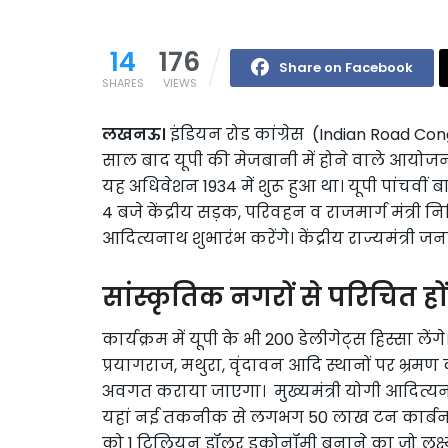
14
176
Share on Facebook
SHARES
VIEWS
लखनऊ।
इंडियन रोड कांग्रेस (Indian Road Con
साल बाद यूपी की मेजबानी में होने वाले आयोजन म
यह अधिवेशन 1934 में शुरू हुआ था। यूपी पांचवीं ब
4 बजे केंद्रीय सड़क, परिवहन व राजमार्ग मंत्री नि
आदित्यनाथ शुभारंभ करेंगे। केंद्रीय राज्यमंत्री ज
सांस्कृतिक नगरों से परिचित हों
कार्यक्रम में यूपी के भी 200 डेलीगेट्स हिस्सा ले
प्रयागराज, मथुरा, वृंदावन आदि स्थानों पर भ्रमण
अवगत कराया जाएगा। मुख्यमंत्री योगी आदित्यनाथ के 
यहां नई तकनीक से लगभग 50 लाख टन कार्बन उत्
को 1 ट्रिलियन डॉलर इकोनॉमी बनाने का जो लक्ष्य 