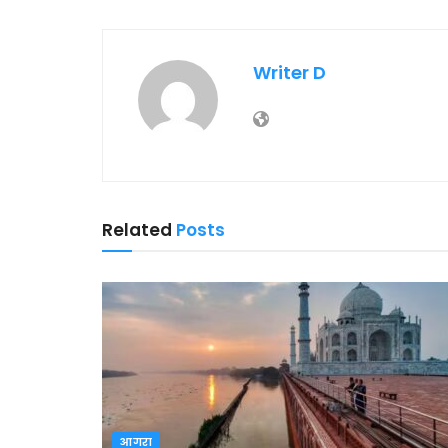
Writer D
Related
Posts
आगरा