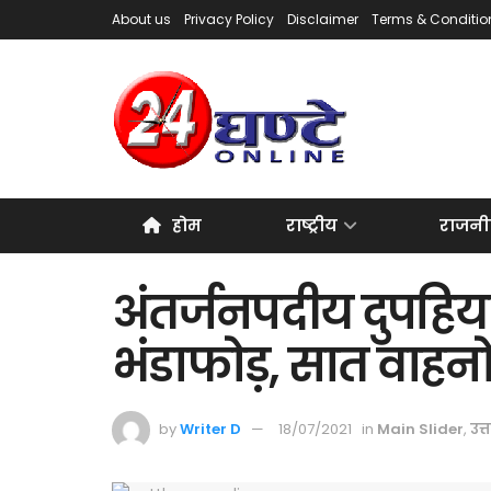
About us
Privacy Policy
Disclaimer
Terms & Conditio
होम
राष्ट्रीय
राजनी
अंतर्जनपदीय दुपहिय
भंडाफोड़, सात वाहनो
by
Writer D
18/07/2021
in
Main Slider
,
उत्त