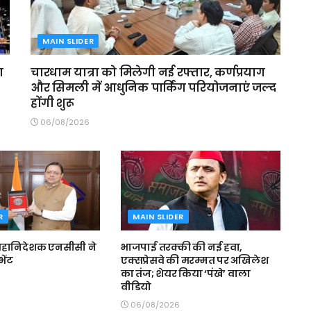
MAIN SLIDER
ा
चारधाम यात्रा को मिलेगी नई रफ्तार, कर्णप्रयाग
और सिमली में आधुनिक पार्किंग परियोजनाएं जल्द
होंगी शुरू
06/08/2026
R
MAIN SLIDER
े महानिदेशक एनसीसी ने
भाजपाई तरक्की की नई हवा,
भेंट
एक्सप्रेसवे की मरम्मत पर अखिलेश
का तंज; शेयर किया ‘पंखे’ वाला
वीडियो
06/08/2026