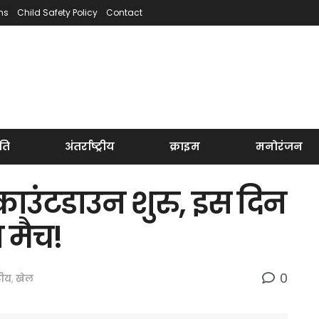
ns
Child Safety Policy
Contact
ति
अंतर्राष्ट्रीय
क्राइम
मनोरंजन
उंटडाउन शुरु, इस दिन
 मैच!
0
्रीय
,
खेल