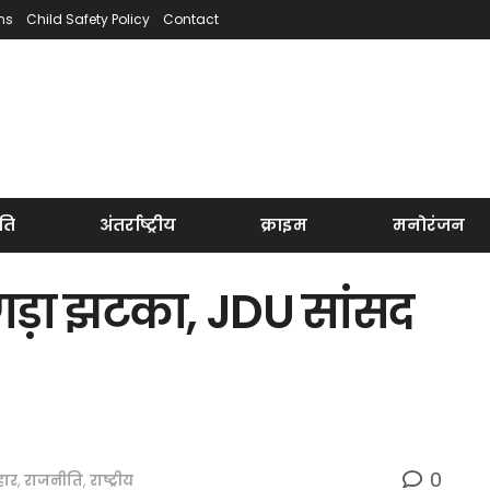
ns
Child Safety Policy
Contact
ति
अंतर्राष्ट्रीय
क्राइम
मनोरंजन
गड़ा झटका, JDU सांसद
0
हार
,
राजनीति
,
राष्ट्रीय