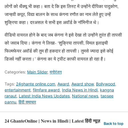
लोगों को थैंक्यू भी कहा। बता दे कि इस लिस्ट में उन्होंने दीपिका पादुकोण,
जान्हवी कपूर, विद्या बालन के साथ कंगना रणौत का नाम लेते हुए उन्हें
शुक्रिया कहा। दरअसल ये सभी इस अवॉर्ड के नॉमिनीज थे।
वीडियो वायरल होने के बाद जब कंगना ने इसे देखा तो उन्होंने तुरंत ही तापसी
को जवाब दिया। कंगना ने लिखा- ‘शुक्रिया तापसी, विमल इलाइची
फिल्मफेयर अवॉर्ड की तुम ही हकदार हो तापसी। तुमसे ज्यादा इसे कोई
डिजर्व नहीं करता।’ कंगना का ये ट्वीट काफी वायरल हो रहा है।
Categories:
Main Slider
,
मनोरंजन
Tags:
24ghante online.com
,
Award
,
Award show
,
Bollywood
,
entertainment
,
filmfare award
,
India News in Hindi
,
kangna
ranaut
,
Latest India News Updates
,
National news
,
tapsee
pannu
,
हिंदी समाचार
24 GhanteOnline | News in Hindi | Latest हिंदी न्यूज़
Back to top