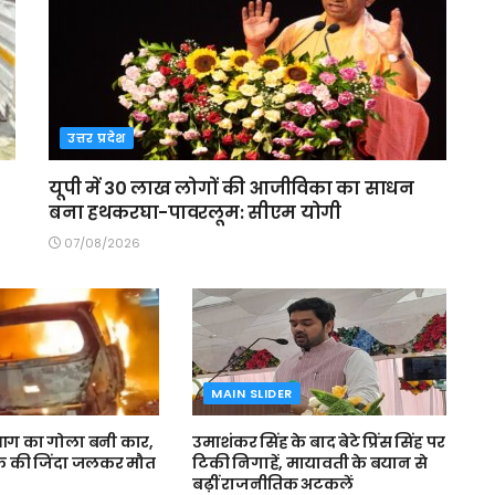
उत्तर प्रदेश
यूपी में 30 लाख लोगों की आजीविका का साधन
बना हथकरघा-पावरलूम: सीएम योगी
07/08/2026
MAIN SLIDER
ग का गोला बनी कार,
उमाशंकर सिंह के बाद बेटे प्रिंस सिंह पर
वक की जिंदा जलकर मौत
टिकी निगाहें, मायावती के बयान से
बढ़ीं राजनीतिक अटकलें