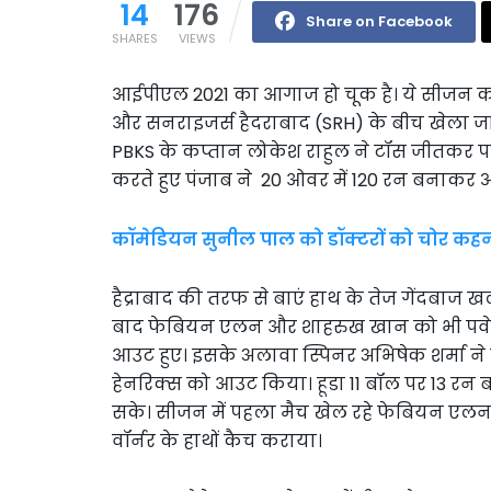
14
176
Share on Facebook
SHARES
VIEWS
आईपीएल 2021 का आगाज हो चूक है। ये सीजन का 
और सनराइजर्स हैदराबाद (SRH) के बीच खेला जा रह
PBKS के कप्तान लोकेश राहुल ने टॉस जीतकर प
करते हुए पंजाब ने 20 ओवर में 120 रन बनाक
कॉमेडियन सुनील पाल को डॉक्टरों को चोर कहना
हैद्राबाद की तरफ से बाएं हाथ के तेज गेंदबाज 
बाद फेबियन एलन और शाहरुख खान को भी पव
आउट हुए। इसके अलावा स्पिनर अभिषेक शर्मा ने 
हेनरिक्स को आउट किया। हूडा 11 बॉल पर 13 रन 
सके। सीजन में पहला मैच खेल रहे फेबियन एलन 
वॉर्नर के हाथों कैच कराया।