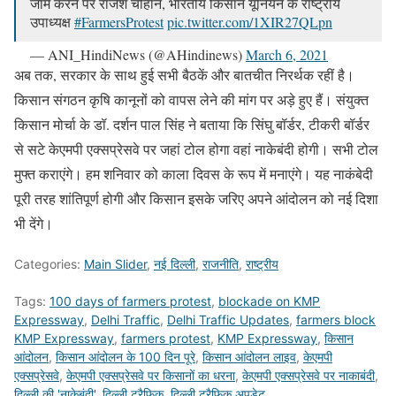
जाम करने पर राजेश चौहान, भारतीय किसान यूनियन के राष्ट्रीय
उपाध्यक्ष
#FarmersProtest
pic.twitter.com/1XIR27QLpn
— ANI_HindiNews (@AHindinews)
March 6, 2021
अब तक, सरकार के साथ हुई सभी बैठकें और बातचीत निरर्थक रहीं है।
किसान संगठन कृषि कानूनों को वापस लेने की मांग पर अड़े हुए हैं। संयुक्त
किसान मोर्चा के डॉ. दर्शन पाल सिंह ने बताया कि सिंघु बॉर्डर, टीकरी बॉर्डर
से सटे केएमपी एक्सप्रेसवे पर जहां टोल होगा वहां नाकेबंदी होगी। सभी टोल
मुफ्त कराएंगे। हम शनिवार को काला दिवस के रूप में मनाएंगे। यह नाकंबेदी
पूरी तरह शांतिपूर्ण होगी और किसान इसके जरिए अपने आंदोलन को नई दिशा
भी देंगे।
Categories:
Main Slider
,
नई दिल्ली
,
राजनीति
,
राष्ट्रीय
Tags:
100 days of farmers protest
,
blockade on KMP
Expressway
,
Delhi Traffic
,
Delhi Traffic Updates
,
farmers block
KMP Expressway
,
farmers protest
,
KMP Expressway
,
किसान
आंदोलन
,
किसान आंदोलन के 100 दिन पूरे
,
किसान आंदोलन लाइव
,
केएमपी
एक्सप्रेसवे
,
केएमपी एक्सप्रेसवे पर किसानों का धरना
,
केएमपी एक्सप्रेसवे पर नाकाबंदी
,
दिल्ली की 'नाकेबंदी'
,
दिल्ली ट्रैफिक
,
दिल्ली ट्रैफिक अपडेट