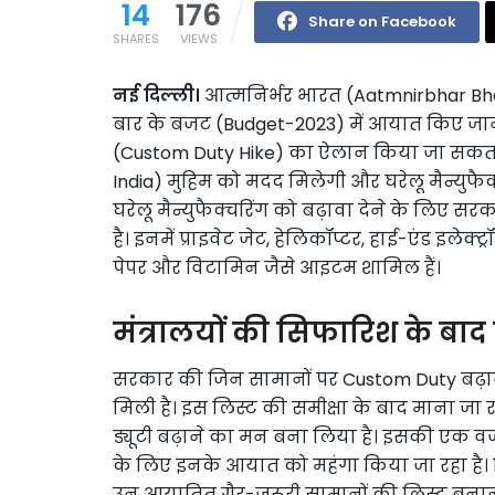
14
176
Share on Facebook
SHARES
VIEWS
नई दिल्ली।
आत्मनिर्भर भारत (Aatmnirbhar Bh
बार के बजट (Budget-2023) में आयात किए जाने 
(Custom Duty Hike) का ऐलान किया जा सकता 
India) मुहिम को मदद मिलेगी और घरेलू मैन्यु
घरेलू मैन्युफैक्चरिंग को बढ़ावा देने के लिए सर
है। इनमें प्राइवेट जेट, हेलिकॉप्टर, हाई-एंड इले
पेपर और विटामिन जैसे आइटम शामिल हैं।
मंत्रालयों की सिफारिश के बाद
सरकार की जिन सामानों पर Custom Duty बढ़ान
मिली है। इस लिस्ट की समीक्षा के बाद माना ज
ड्यूटी बढ़ाने का मन बना लिया है। इसकी एक वजह 
के लिए इनके आयात को महंगा किया जा रहा है। दिस
उन आयातित गैर-जरूरी सामानों की लिस्ट बनान