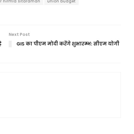
er nirmla sitaraman
union budget
Next Post
े
GIS का पीएम मोदी करेंगे शुभारम्भ: सीएम योगी