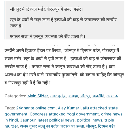
जौनपुर में ट्रिपल मर्डर,गोरखपुर में डबल मर्डर।
खून के धब्बों से उप्र लाल है,हत्याओं की बाढ़ से जंगलराज की तस्वीर
साफ है।
मगरूर सत्ता ने क़ानून-व्यवस्था को रौंद डाला है।
कम अपराध का दम भरने वाले ‘बयानवीर मुख्यमंत्री’ को बताना चाहिए
उन्होंने अपने ट्विटर हैंडल पर लिखा, ‘जौनपुर में ट्रिपल मर्डर, गोरखपुर में
कि जौनपुर व गोरखपुर उप्र में है कि नहीं?
डबल मर्डर, खून के धब्बों से यूपी लाल है। हत्याओं की बाढ़ से जंगलराज की
— Ajay Kumar Lallu (@AjayLalluINC)
August 23, 2020
तस्वीर साफ है। मगरूर सत्ता ने कानून-व्यवस्था को रौंद डाला है। कम
अपराध का दंभ भरने वाले ‘बयानवीर मुख्यमंत्री’ को बताना चाहिए कि जौनपुर
व गोरखपुर यूपी में है कि नहीं?
Categories:
Main Slider
,
उत्तर प्रदेश
,
क्राइम
,
जौनपुर
,
राजनीति
,
लखनऊ
Tags:
24ghante online.com
,
Ajay Kumar Lallu attacked state
government
,
Congress attacked Yogi government
,
crime news
in hindi
,
Jaunpur
,
latest political news
,
political news
,
triple
murder
,
अजय कुमार लल्लू का प्रदेश सरकार पर हमला
,
जौनपुर
,
ट्रिपल मर्डर