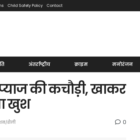
ns
Child Safety Policy
Contact
ति
अंतर्राष्ट्रीय
क्राइम
मनोरंजन
ं प्याज की कचौड़ी, खाकर
ा खुश
0
शन/शैली