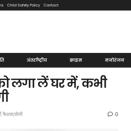
ns
Child Safety Policy
Contact
ति
अंतर्राष्ट्रीय
क्राइम
मनोरंजन
ो लगा लें घर में, कभी
गी
0
म
,
फैशन/शैली