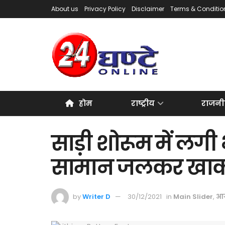
About us
Privacy Policy
Disclaimer
Terms & Conditio
होम
राष्ट्रीय
राजनी
साड़ी शोरूम में लग
सामान जलकर खा
by
Writer D
30/12/2021
in
Main Slider
,
आ