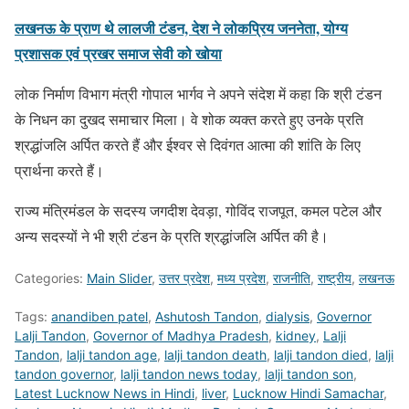
— Dr Narottam Mishra (@drnarottammisra)
July 21, 2020
लखनऊ के प्राण थे लालजी टंडन, देश ने लोकप्रिय जननेता, योग्य
प्रशासक एवं प्रखर समाज सेवी को खोया
लोक निर्माण विभाग मंत्री गोपाल भार्गव ने अपने संदेश में कहा कि श्री टंडन
के निधन का दुखद समाचार मिला। वे शोक व्यक्त करते हुए उनके प्रति
श्रद्धांजलि अर्पित करते हैं और ईश्वर से दिवंगत आत्मा की शांति के लिए
प्रार्थना करते हैं।
राज्य मंत्रिमंडल के सदस्य जगदीश देवड़ा, गोविंद राजपूत, कमल पटेल और
अन्य सदस्यों ने भी श्री टंडन के प्रति श्रद्धांजलि अर्पित की है।
Categories:
Main Slider
,
उत्तर प्रदेश
,
मध्य प्रदेश
,
राजनीति
,
राष्ट्रीय
,
लखनऊ
Tags:
anandiben patel
,
Ashutosh Tandon
,
dialysis
,
Governor
Lalji Tandon
,
Governor of Madhya Pradesh
,
kidney
,
Lalji
Tandon
,
lalji tandon age
,
lalji tandon death
,
lalji tandon died
,
lalji
tandon governor
,
lalji tandon news today
,
lalji tandon son
,
Latest Lucknow News in Hindi
,
liver
,
Lucknow Hindi Samachar
,