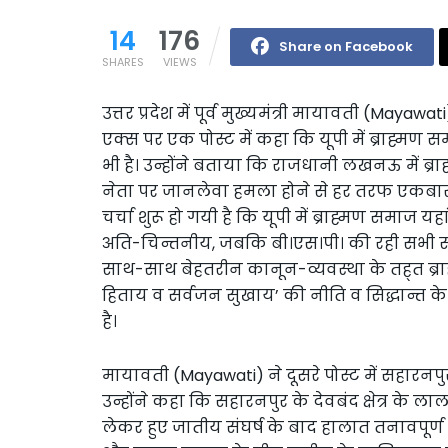
14
176
Share on Facebook
SHARES
VIEWS
उत्तर प्रदेश में पूर्व मुख्यमंत्री मायावती (Mayawa
एक्स पर एक पोस्ट में कहा कि यूपी में ब्राह्मण 
भी है। उन्होंने बताया कि राजधानी लखनऊ में ब्
नेता पर जानलेवा हमला होने से हर तरफ एकबार
चर्चा शुरू हो गयी है कि यूपी में ब्राह्मण समाज य
अति-चिन्तनीय, जबकि बी।एस।पी। की रही सभी सर
साथ-साथ बेहतरीन कानून-व्यवस्था के तह्त ब्र
हिताय व सर्वजन सुखाय’ की नीति व सिद्धान्त के 
है।
मायावती (Mayawati) ने दूसरे पोस्ट में सहारनपु
उन्होंने कहा कि सहारनपुर के देवबंद क्षेत्र के
लेकर हुए जातीय संघर्ष के बाद हालात तनावपूर्ण ह