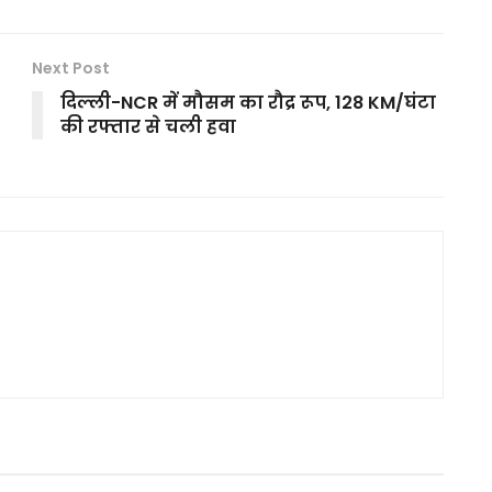
Next Post
दिल्ली-NCR में मौसम का रौद्र रूप, 128 KM/घंटा
की रफ्तार से चली हवा