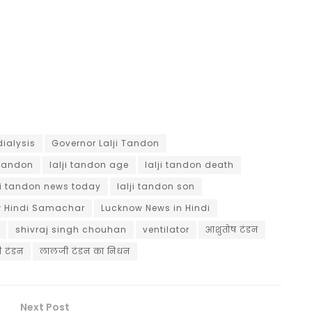
dialysis
Governor Lalji Tandon
 Tandon
lalji tandon age
lalji tandon death
ji tandon news today
lalji tandon son
 Hindi Samachar
Lucknow News in Hindi
shivraj singh chouhan
ventilator
आशुतोष टंडन
 टंडन
लालजी टंडन का निधन
Next Post