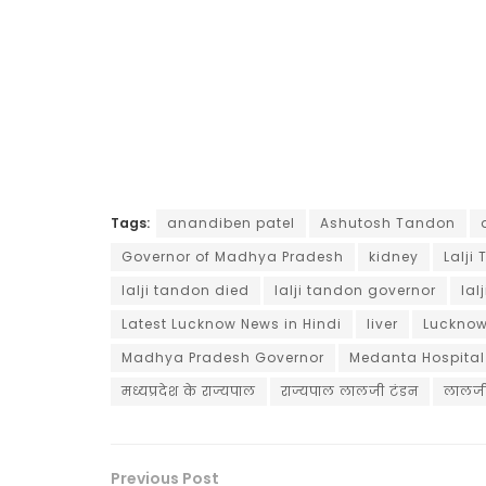
Tags:
anandiben patel
Ashutosh Tandon
Governor of Madhya Pradesh
kidney
Lalji
lalji tandon died
lalji tandon governor
lal
Latest Lucknow News in Hindi
liver
Lucknow
Madhya Pradesh Governor
Medanta Hospital
मध्यप्रदेश के राज्यपाल
राज्यपाल लालजी टंडन
लालजी
Previous Post