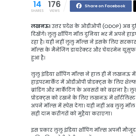
14
176
Share on Facebook
SHARES
VIEWS
लखनऊ।
उत्तर प्रदेश के ओडीओपी (ODOP) अब दुन
दिखेंगे। लुलु शॉपिंग मॉल दुनिया भर में अपने हा
रहा है। यही नहीं लुलु मॉल्स ने इसके लिए सरकार
मॉल्स के मैनेजिंग डायरेक्टर और चेयरमेन यूस
हुआ है।
लुलु इंडिया शॉपिंग मॉल्स ने हाल ही में लखनऊ मे
हाइपरमार्केट में ओडीओपी प्रोडक्ट्स के लिए शेल्फ 
ब्रांडिंग और मार्केटिंग के अवसरों को बढ़ाना है। ल
प्रोडक्ट्स को रखने के लिए लखनऊ में शॉर्टलिस्
अपने मॉल्स में स्पेस देगा। यही नहीं अब लुलु म
सही दाम करीगरों को मुहैया कराएगा।
इस प्रकार लुलु इंडिया शॉपिंग मॉल्स अपनी मौजूदा 