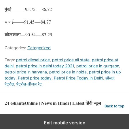
मुंबई———95.75—-86.72
चन्नई——-91.45—-84.77
कोलकाता—90.54—-83.29
Categories:
Categorized
Tags:
petrol diesel price
,
petrol price all state
,
petrol price at
delhi
,
petrol price in delhi today 2021
,
petrol price in gurgaon
,
petrol price in haryana
,
petrol price in noida
,
petrol price in up
today
,
Petrol price today
,
Petrol Price Today in Delhi
,
डीजल
,
पेट्रोल
,
पेट्रोल-डीजल रेट
24 GhanteOnline | News in Hindi | Latest हिंदी न्यूज़
Back to top
Exit mobile version