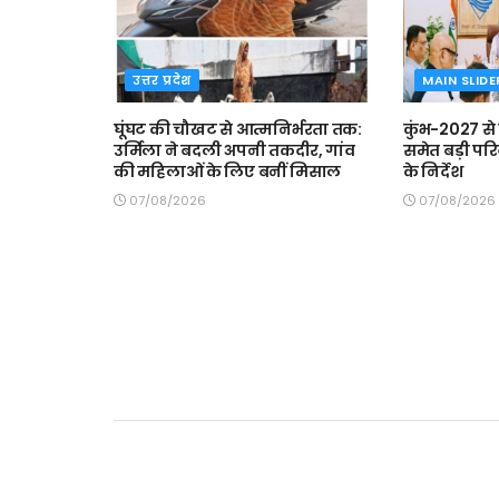
उत्तर प्रदेश
MAIN SLIDE
घूंघट की चौखट से आत्मनिर्भरता तक:
कुंभ-2027 से
उर्मिला ने बदली अपनी तकदीर, गांव
समेत बड़ी परि
की महिलाओं के लिए बनीं मिसाल
के निर्देश
07/08/2026
07/08/2026