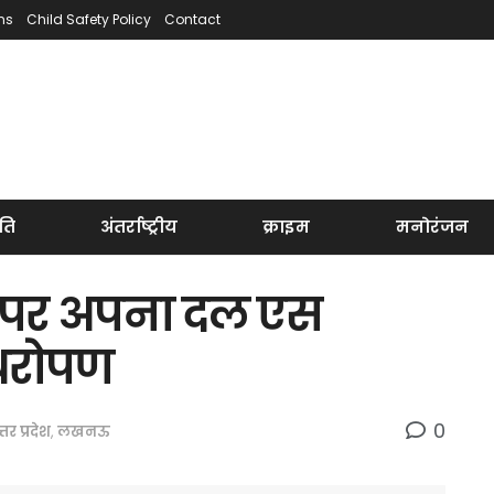
ns
Child Safety Policy
Contact
ति
अंतर्राष्ट्रीय
क्राइम
मनोरंजन
वस पर अपना दल एस
ौधरोपण
0
्तर प्रदेश
,
लखनऊ