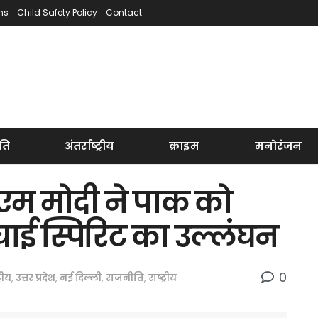
ns
Child Safety Policy
Contact
ति
अंतर्राष्ट्रीय
क्राइम
मनोरंजन
एम मोदी ने पाक को
ाई स्पिरिट का उल्लंघन
0
्रीय
,
उत्तर प्रदेश
,
नई दिल्ली
,
राजनीति
,
राष्ट्रीय