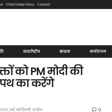
ns
Child Safety Policy
Contact
ति
अंतर्राष्ट्रीय
क्राइम
मनोरंजन
्तों को PM मोदी की
 पथ का करेंगे
0
ुजरात
,
धर्म
,
नई दिल्ली
,
राष्ट्रीय