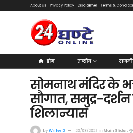
About us
Privacy Policy
Disclaimer
Terms & Conditio
होम
राष्ट्रीय
राजनी
सोमनाथ मंदिर के भक
सौगात, समुद्र-दर्शन
शिलान्यास
by
Writer D
20/08/2021
in
Main Slider
,
ग