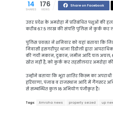
14
176
Share on Facebook
SHARES
VIEWS
उत्तर प्रदेश के अमरोहा में प्रतिबंधित पशुओं की हत
करीब 67.5 लाख की संपत्ति पुलिस ने कुर्क कर ल
पुलिस प्रवक्ता ने शनिवार को यहां बताया कि जि
निवासी हसगरीपुर थाना डिडौली द्वारा आपराधिक
की गयी मकान, दुकान, जमीन आदि चल अचल, 6
स्रोत नहीं है, को कुर्क कर तहसीलदार अमरोहा की सु
उन्होंने बताया कि भूरा शातिर किस्म का अपराधी ह
हरियाणा, पंजाब व राजस्थान आदि में गैंगस्टर अध
से सम्बन्धित कुल 18 अभियोग पंजीकृत है।
Tags:
Amroha news
property seized
up ne