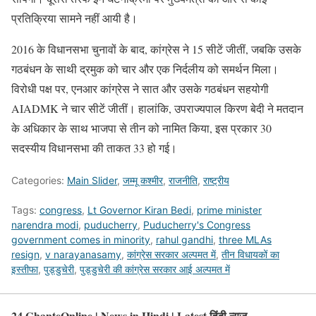
प्रतिक्रिया सामने नहीं आयी है।
2016 के विधानसभा चुनावों के बाद, कांग्रेस ने 15 सीटें जीतीं, जबकि उसके
गठबंधन के साथी द्रमुक को चार और एक निर्दलीय को समर्थन मिला।
विरोधी पक्ष पर, एनआर कांग्रेस ने सात और उसके गठबंधन सहयोगी
AIADMK ने चार सीटें जीतीं। हालांकि, उपराज्यपाल किरण बेदी ने मतदान
के अधिकार के साथ भाजपा से तीन को नामित किया, इस प्रकार 30
सदस्यीय विधानसभा की ताकत 33 हो गई।
Categories:
Main Slider
,
जम्मू कश्मीर
,
राजनीति
,
राष्ट्रीय
Tags:
congress
,
Lt Governor Kiran Bedi
,
prime minister
narendra modi
,
puducherry
,
Puducherry's Congress
government comes in minority
,
rahul gandhi
,
three MLAs
resign
,
v narayanasamy
,
कांग्रेस सरकार अल्पमत में
,
तीन विधायकों का
इस्तीफा
,
पुड्डुचेरी
,
पुड्डुचेरी की कांग्रेस सरकार आई अल्पमत में
24 GhanteOnline | News in Hindi | Latest हिंदी न्यूज़