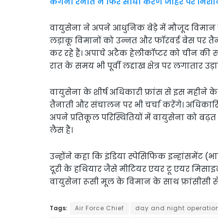
कंगना रनौत ने फिर साधा करण जौहर पर निशा
वायुसेना ने अपने आधुनिक बेड़े में मौजूद विम
लड़ाकू विमानों को उन्नत और फॉरवर्ड बेस पर तै
कर रहे हैं। अपाचे अटैक हेलीकॉप्टर को चीन की
रात के समय भी पूर्वी लद्दाख क्षेत्र पर लगातार उड़
वायुसेना के शीर्ष अधिकारी फ्रांस से इस महीने के
तैनाती और संचालन पर भी चर्चा करेंगे। अधिकारियो
अपने प्रतिकूल परिस्थितियों में वायुसेना को बढ़त 
लैस हैं।
उन्होंने कहा कि इंडिया स्पेसिफिक इन्हांसमेंट (
दूरी के हथियार जैसे मीटियर एयर टू एयर मिसा
वायुसेना रूसी मूल के विमान के साथ फ्रांसीसी
Tags:
Air Force Chief
day and night operatio