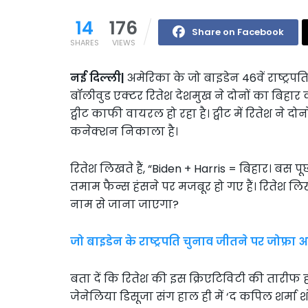
14
176
Share on Facebook
SHARES
VIEWS
नई दिल्ली|
अमेरिका के जो बाइडेन 46वें राष्ट्रपति 
बॉलीवुड एक्टर रितेश देशमुख ने दोनों का बिह
ट्वीट काफी वायरल हो रहा है। ट्वीट में रितेश ने 
कनेक्शन निकाला है।
रितेश लिखते हैं, “Biden + Harris = बिहार। बस पूछ
तमाम फैन्स हंसने पर मजबूर हो गए हैं। रितेश लिख
नाम से जाना जाएगा?
जो बाइडेन के राष्ट्रपति चुनाव जीतने पर जोफ्रा 
बता दें कि रितेश की इस क्रिएटिविटी की तारीफ ह
जेनेलिया डिसूजा संग हाल ही में ‘द कपिल शर्मा 