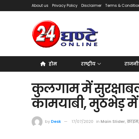
About us
Privacy Policy
Disclaimer
Terms & Conditio
होम
राष्ट्रीय
राजनी
कुलगाम में सुरक्षाब
कामयाबी, मुठभेड़ मे
by
Desk
17/07/2020
in
Main Slider
,
क्राइम