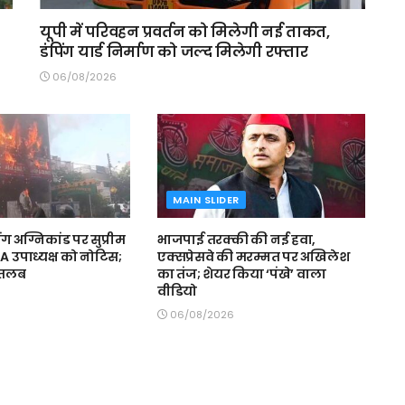
यूपी में परिवहन प्रवर्तन को मिलेगी नई ताकत,
डंपिंग यार्ड निर्माण को जल्द मिलेगी रफ्तार
06/08/2026
MAIN SLIDER
अग्निकांड पर सुप्रीम
भाजपाई तरक्की की नई हवा,
DA उपाध्यक्ष को नोटिस;
एक्सप्रेसवे की मरम्मत पर अखिलेश
ी तलब
का तंज; शेयर किया ‘पंखे’ वाला
वीडियो
06/08/2026