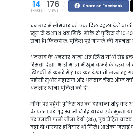
14
176
Share on Facebook
SHARES
VIEWS
धनबाद में सोमवार को एक दिल दहला देने वाली व
खून से लथपथ शव मिले। मौके से पुलिस ने 10-10 
सना है। फिलहाल, पुलिस पूरे मामले की गहनता से
धनबाद के धनसार थाना क्षेत्र स्थित गांधी रोड 
रिसता देखा। भारी मात्रा में खून कमरे के दरवाजे
खिड़की से कमरे में झांक कर देखा तो सन्न रह गए।
पड़ोसी सुधीर महाराज और धनबाद चेंबर ऑफ कॉम
धनसार थाना पुलिस को दी।
मौके पर पहुंची पुलिस घर का दरवाजा तोड़ कर अं
के पलंग पर गृह स्वामी वीरेंद्र यादव उर्फ मुन्न
पर उनकी पत्नी मीना देवी (35), पुत्र रोहित यादव 
वहां दो धारदार हथियार भी मिले। आशंका जताई 