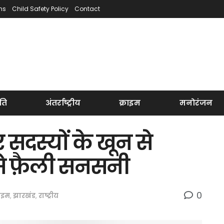
ns
Child Safety Policy
Contact
ति
अंतर्राष्ट्रीय
क्राइम
मनोरंजन
 सदस्यों के खून से
े फ़ैली सनसनी
0
राइम
,
झारखंड
,
राष्ट्रीय