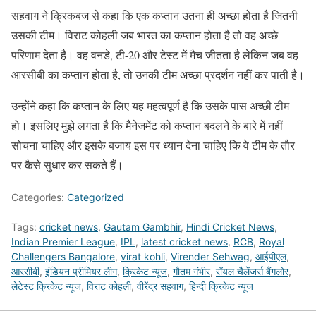
सहवाग ने क्रिकबज से कहा कि एक कप्तान उतना ही अच्छा होता है जितनी
उसकी टीम। विराट कोहली जब भारत का कप्तान होता है तो वह अच्छे
परिणाम देता है। वह वनडे, टी-20 और टेस्ट में मैच जीतता है लेकिन जब वह
आरसीबी का कप्तान होता है, तो उनकी टीम अच्छा प्रदर्शन नहीं कर पाती है।
उन्होंने कहा कि कप्तान के लिए यह महत्वपूर्ण है कि उसके पास अच्छी टीम
हो। इसलिए मुझे लगता है कि मैनेजमेंट को कप्तान बदलने के बारे में नहीं
सोचना चाहिए और इसके बजाय इस पर ध्यान देना चाहिए कि वे टीम के तौर
पर कैसे सुधार कर सकते हैं।
Categories:
Categorized
Tags:
cricket news
,
Gautam Gambhir
,
Hindi Cricket News
,
Indian Premier League
,
IPL
,
latest cricket news
,
RCB
,
Royal
Challengers Bangalore
,
virat kohli
,
Virender Sehwag
,
आईपीएल
,
आरसीबी
,
इंडियन प्रीमियर लीग
,
क्रिकेट न्‍यूज
,
गौतम गंभीर
,
रॉयल चैलेंजर्स बैंगलोर
,
लेटेस्ट क्रिकेट न्यूज
,
विराट कोहली
,
वीरेंद्र सहवाग
,
हिन्दी क्रिकेट न्यूज