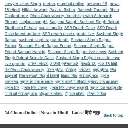
Lawyer vikas Singh
,
metoo
,
mumbai police
,
network 18
,
news
18 Hindi
,
Nikhil Adwani
,
Pavitra Rishta
,
Ramesh Taurani
,
Rhea
Chakraborty
,
Rhea Chakraborty friendship with Siddharth
Pithani
,
sanjana sanghi
,
Sanjana Sanghi Sushant Singh Rajput
,
Siddharth Pithani
,
social media
,
SSR Death Case
,
SSR Death
Case latest update
,
SSR death case update live
,
Sushant Singh
Rajput
,
sushant singh rajput death
,
Sushant Singh Rajput
Father
,
Sushant Singh Rajput Friend
,
Sushant Singh Rajput
Friend Samuel Haokip
,
Sushant Singh Rajput live news
,
Sushant
Singh Rajput Suicide Case
,
Sushant Singh Rajput suicide case
live update
,
अंकिता लोखंडे
,
डीजीपी गुप्तेश्वर पांडे
,
नेटवर्क 18
,
न्यूज 18 हिंदी
,
बिहाRhea Chakraborty
,
बिहार पुलिस
,
बॉलीवुड
,
मनोरंजन
,
मुंबई पुलिस
,
रिया
चक्रवर्ती
,
रिया चक्रवर्ती सिद्धार्थ पिठानी
,
विकास सिंह
,
सीबीआई जांच
,
सुशांत
आत्महत्या
,
सुशांत के पिता के वकील
,
सुशांत मामले में डीजीपी गुप्तेश्वर पांडे का बयान
,
सुशांत सिंह
,
सुशांत सिंह राजपूत
,
सुशांत सिंह राजपूत खुदकुशी
,
सुंशात सिंह राजपूत मौत
मामले की सीबीआई जांच
,
सैमुअल हाओकिप
,
सैमुअल हॉकिप
,
सोशल मीडिया
24 GhanteOnline | News in Hindi | Latest हिंदी न्यूज़
Back to top