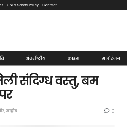
ns
Child Safety Policy
Contact
ति
अंतर्राष्ट्रीय
क्राइम
मनोरंजन
िली संदिग्ध वस्तु, बम
 पर
0
मीर
,
राष्ट्रीय