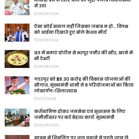
भाखड़ा डैम में दरार आने का मुद्दा पंजाब विधानसभा
में उठा
06/08/2026
ऐसा कोई सवाल नहीं जिसका जबाब न हो… विपक्ष
को आईना दिखाते हुए बोले केशव मौर्य
03/08/2026
व्रत में बनाएं प्रोटीन से भरपूर पनीर की खीर, खाने में
भी टेस्टी
06/08/2026
गदरपुर को ₹28.30 करोड़ की विकास योजनाओं की
सौगात, मुख्यमंत्री धामी ने 8 परियोजनाओं का किया
लोकार्पण-शिलान्यास
31/07/2026
कर्तव्यनिष्ठ होकर जनसेवा एवं सुशासन के लिए
जमीनीस्तर पर करें बेहतर कार्य: मुख्यमंत्री
05/08/2026
सावन में शिवलिंग पर जल चढ़ाने से पहले जान लें