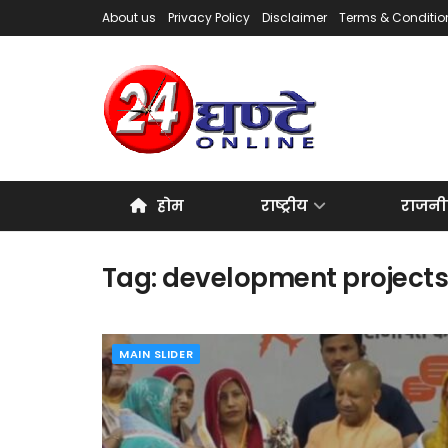
About us
Privacy Policy
Disclaimer
Terms & Conditio
होम
राष्ट्रीय
राजनी
Tag:
development project
MAIN SLIDER