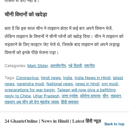
ताकत से डरा नहीं है।
चीनी विमानों को खदेड़ा
बता दें कि इस साल चीन ने ताइवान क्षेत्र में कई बार अपने विमान भेजें,
लेकिन ताइवान के विमानों ने चीनी प्लेनों को खदेड़ दिया। चीन ने ताइवान को
भड़काने के लिए फाइटर जेट भेजे थे, जिसके बाद ताइवान को अपने लड़ाकू
विमानों को इनके पीछे भेजना पड़ा।
Categories:
Main Slider
,
अंतर्राष्ट्रीय
,
नई दिल्ली
,
राष्ट्रीय
Tags:
Coronavirus
,
hindi news
,
India
,
India News in Hindi
,
latest
news
,
narendra modi
,
National news
,
news in hindi
,
pm modi
,
preparations for war begin
,
Taiwan will now give a befitting
reply to China
,
Uttar Pradesh
,
उत्तर प्रदेश
,
कोरोना वायरस
,
चीन
,
ताइवान
,
ताइवान अब चीन को देगा मुंहतोड़ जवाब
,
हिंदी समाचार
24 GhanteOnline | News in Hindi | Latest हिंदी न्यूज़
Back to top