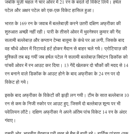
जबकि युज़ी चहल ने चार ओवर में 21 रन के बदले दो विकेट लिये। हर्षल
पटेल और अक्षर पटेल को एक-एक विकेट हासिल हुआ।
भारत के 169 रन के जवाब में बल्लेबाज़ी करने उतरी दक्षिण अफ्रीका की
शुरुआत अच्छी नहीं रही। पारी के तीसरे ओवर में भुवनेश्वर कुमार की गेंद
सलामी बल्लेबाज़ और कप्तान टेम्बा बावुमा के कंधे पर आ लगी, जिसके बाद
वह चौथे ओवर में रिटायर्ड हर्ट होकर मैदान से बाहर चले गये। प्रोटियाज़ की
मुश्किलें तब बढ़ गयीं जब हर्षल पटेल ने सलामी बल्लेबाज़ क्विंटन डिकॉक को
पांचवें ओवर में रन आउट कर दिया। 13 गेंदें खेलकर दो चौकों की मदद से 14
रन बनाने वाले डिकॉक के आउट होने के बाद अफ्रीका के 24 रन पर दो
विकेट हो गये।
इसके बाद अफ्रीका के विकेटों की झड़ी लग गयी। टीम के सात बल्लेबाज 10
रन से कम के निजी स्कोर पर आउट हुए, जिसमें दो बल्लेबाज़ शून्य पर भी
पवेलियन लौटे। दक्षिण अफ्रीका ने अपने अंतिम पांच विकेट 14 रन के अंदर
गंवाए।
दूसरी ओर, भारतीय गेंदबाज़ पूरी तरह से मैच में हावी रहे। हार्दिक पांड्या (एक