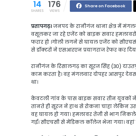
14
176
Share on Facebook
SHARES
VIEWS
प्रतापगढ़।
जनपद के रानीगंज थाना क्षेत्र में म
वसूलकर जा रहे एजेंट को बाइक सवार हमलावर
फरार हो ।गोली लगने से घायल एजेंट को सीएचस
से डॉक्टरों ने एसआरएन प्रयागराज रेफर कर दिय
रानीगंज के रिसालगढ़ का सूरज सिंह (30) दाउतपुर 
काम करता है। वह मंगलवार दोपहर आसपुर देवसर
था।
केवटली गांव के पास बाइक सवार तीन युवकों 
तानते ही सूरज ने हाथ से रोकना चाहा लेकिन उ
वह घायल हो गया। हमलावर तेजी से भाग निकले
गई। सीएचसी से मेडिकल कॉलेज भेजा गया। वहां 