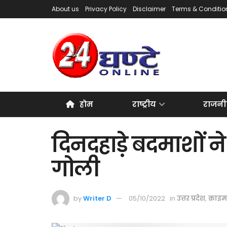
About us
Privacy Policy
Disclaimer
Terms & Conditio
होम
राष्ट्रीय
राजनी
दिनदहाड़े बदमाशों ने
गोली
by
Writer D
05/10/2022
in
उत्तर प्रदेश
,
क्राइम