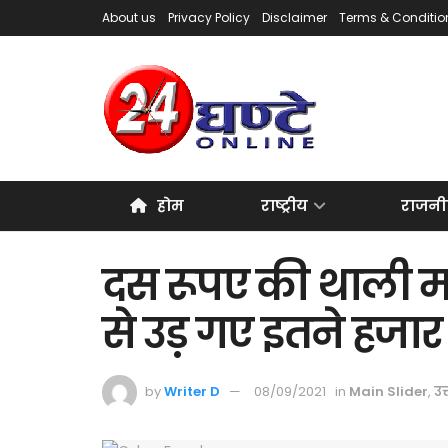
About us
Privacy Policy
Disclaimer
Terms & Conditio
होम
राष्ट्रीय
राजनी
दस रूपए की थाली मह
से उड़ गए इतने हजार
by
Writer D
08/09/2021
in
Main Slider
,
उत्