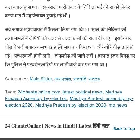
बड़ा बवाल हुआ था। दरअसल, फरीदाबाद के निकिता मर्डर केस को लेकर
बल्लभगढ़ में महापंचायत बुलाई गई थी।
सर्व समाज महापंचायत में फैसला लिया गया कि 21 साल की निकिता की
हत्या मामले में दोषियों को जल्द से जल्द फांसी की सजा दी जाए। इसके बाद
भीड़ ने फरीदाबाद-बल्लभगढ़ हाईवे जाम कर दिया था। धीरे-धीरे भीड़ उग्र हो
गई। पत्थरबाजी होनी लगी। तोड़फोड़ की जाने लगी। हालात इतने बिगड़ गए
कि पुलिस ने प्रदर्शनकारियों पर लाठीचार्ज कर पड़ गया था।
Categories:
Main Slider
,
मध्य प्रदेश
,
राजनीति
,
राष्ट्रीय
Tags:
24ghante online.com
,
latest political news
,
Madhya
Pradesh Assembly by-election
,
Madhya Pradesh assembly by-
election 2020
,
Madhya Pradesh by-election 2020
,
mp news
24 GhanteOnline | News in Hindi | Latest हिंदी न्यूज़
Back to top