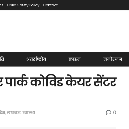
ns
Child Safety Policy
Contact
ति
अंतर्राष्ट्रीय
क्राइम
मनोरंजन
ार्क कोविड केयर सेंटर
0
रदेश
,
लखनऊ
,
स्वास्थ्य